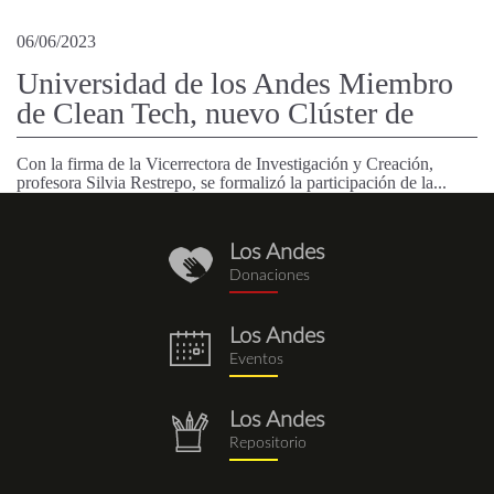
06/06/2023
Universidad de los Andes Miembro
de Clean Tech, nuevo Clúster de
Con la firma de la Vicerrectora de Investigación y Creación,
profesora Silvia Restrepo, se formalizó la participación de la...
Los Andes
donaciones.png
Donaciones
Los Andes
eventos.png
Eventos
Los Andes
repositorio.png
Repositorio