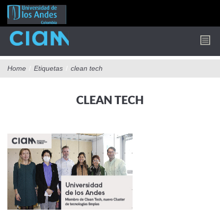
Pasar
al
contenido
principal
Home
/
Etiquetas
/
clean tech
CLEAN TECH