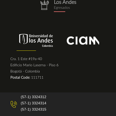
Los Andes
repositorio.png
Egresados
Cra. 1 Este #19a-40
Edificio Mario Laserna - Piso 6
Bogotá - Colombia
Postal Code:
111711
(57-1) 3324312
(57-1) 3324314
(57-1) 3324315