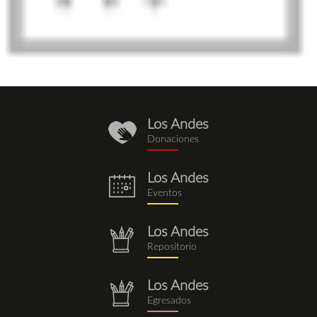
Los Andes
donaciones.png
Donaciones
Los Andes
eventos.png
Eventos
Los Andes
repositorio.png
Repositorio
Los Andes
repositorio.png
Egresados