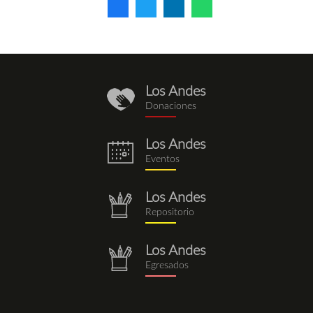
Los Andes
donaciones.png
Donaciones
Los Andes
eventos.png
Eventos
Los Andes
repositorio.png
Repositorio
Los Andes
repositorio.png
Egresados