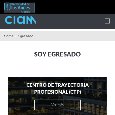
Pasar
al
contenido
principal
Home
/
Egresado
SOY EGRESADO
CENTRO DE TRAYECTORIA
PROFESIONAL (CTP)
Ver más