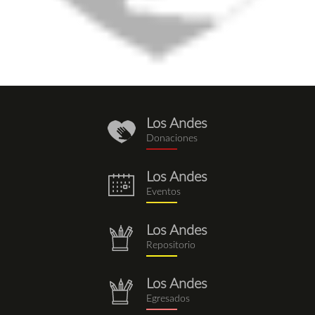
Los Andes
donaciones.png
Donaciones
Los Andes
eventos.png
Eventos
Los Andes
repositorio.png
Repositorio
Los Andes
repositorio.png
Egresados