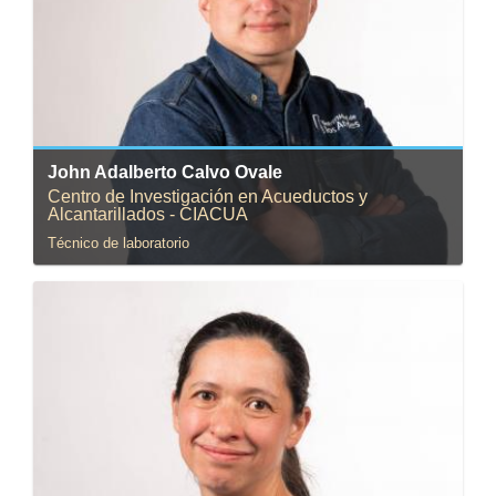
Correo:
jcalvo@uniandes.edu.co
John Adalberto Calvo Ovale
Centro de Investigación en Acueductos y
Alcantarillados - CIACUA
Técnico de laboratorio
Correo:
fmonroy@uniandes.edu.co