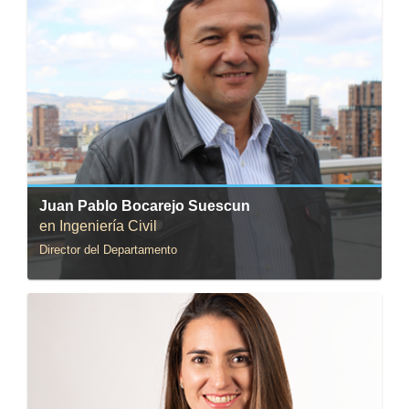
Correo:
jbocarej@uniandes.edu.co
Juan Pablo Bocarejo Suescun
en Ingeniería Civil
Director del Departamento