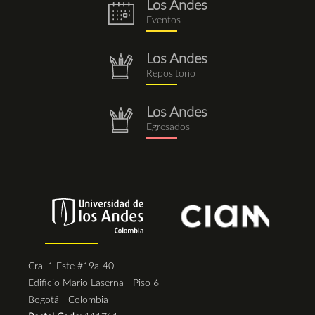
Los Andes
eventos.png
Eventos
Los Andes
repositorio.png
Repositorio
Los Andes
repositorio.png
Egresados
Cra. 1 Este #19a-40
Edificio Mario Laserna - Piso 6
Bogotá - Colombia