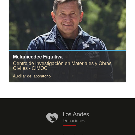
Correo:
mfiquiti@uniandes.edu.co
Melquicedec Fiquitiva
Centro de Investigación en Materiales y Obras
Civiles - CIMOC
Auxiliar de laboratorio
Los Andes
donaciones.png
Donaciones