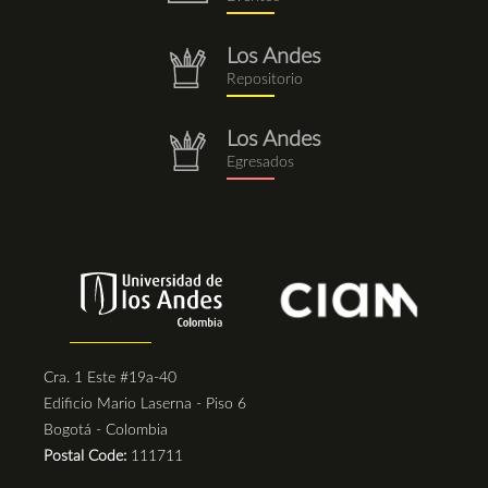
Los Andes
repositorio.png
Repositorio
Los Andes
repositorio.png
Egresados
Cra. 1 Este #19a-40
Edificio Mario Laserna - Piso 6
Bogotá - Colombia
Postal Code:
111711