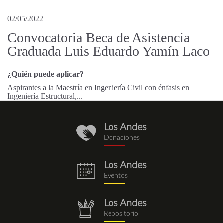
02/05/2022
Convocatoria Beca de Asistencia
Graduada Luis Eduardo Yamín Laco
¿Quién puede aplicar?
Aspirantes a la Maestría en Ingeniería Civil con énfasis en
Ingeniería Estructural,...
Los Andes
donaciones.png
Donaciones
Los Andes
eventos.png
Eventos
Los Andes
repositorio.png
Repositorio