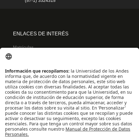
(57-1) 3324315
ENLACES DE INTERÉS
Matrículas
Admisiones
Banner
Biblioteca
Eventos
Educación continua
SCOPUS
Decanatura de Estudiantes
WEB OF SCIENCE
REDES SOCIALES