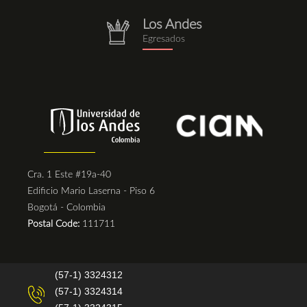
Los Andes
repositorio.png
Egresados
Cra. 1 Este #19a-40
Edificio Mario Laserna - Piso 6
Bogotá - Colombia
Postal Code:
111711
(57-1) 3324312
(57-1) 3324314