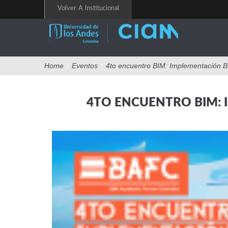
Pasar
Volver A Institucional
al
contenido
principal
Home
/
Eventos
/
4to encuentro BIM: Implementación BI
4TO ENCUENTRO BIM: 