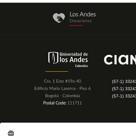
Los Andes
donaciones.png
Donaciones
(57-1) 3324
Cra. 1 Este #19a-40
(57-1) 3324
Edificio Mario Laserna - Piso 6
(57-1) 3324
Bogotá - Colombia
Postal Code:
111711