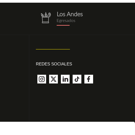
Los Andes
g
repositorio.png
Egresados
REDES SOCIALES