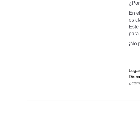
¿Por 
En e
es cl
Este
para 
¡No 
Luga
Direc