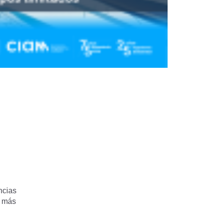
ncias
o más