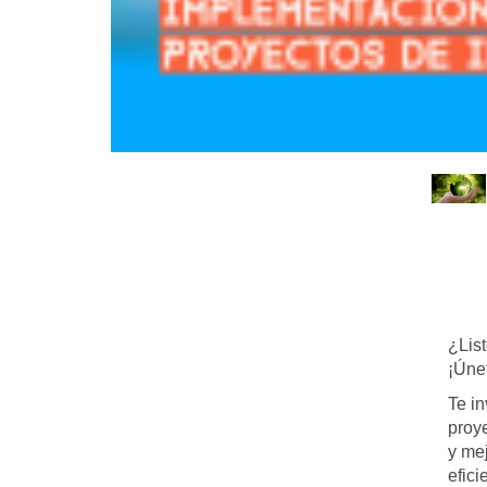
¿List
¡Úne
Te i
proye
y mej
efici