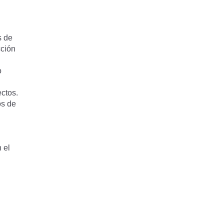
s de
cción
o
ectos.
os de
 el