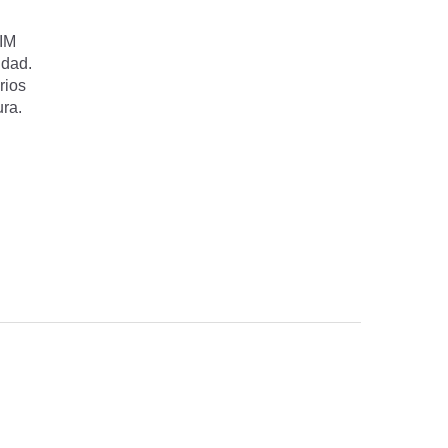
BIM
idad.
rios
ura.