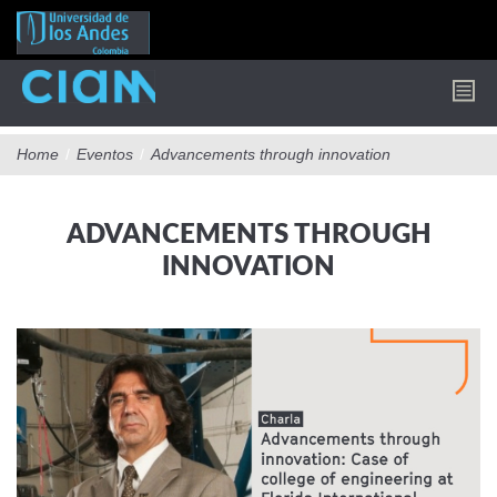
Pasar
al
contenido
principal
Home
/
Eventos
/
Advancements through innovation
ADVANCEMENTS THROUGH
INNOVATION