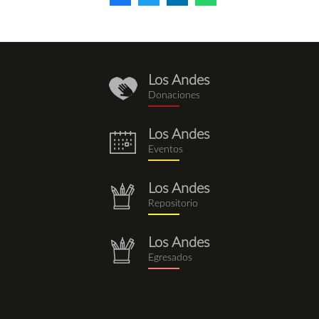
Los Andes
donaciones.png
Donaciones
Los Andes
eventos.png
Eventos
Los Andes
repositorio.png
Repositorio
Los Andes
repositorio.png
Egresados