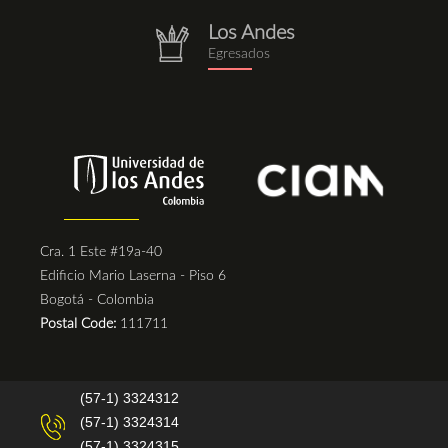
Los Andes
repositorio.png
Egresados
Cra. 1 Este #19a-40
Edificio Mario Laserna - Piso 6
Bogotá - Colombia
Postal Code:
111711
(57-1) 3324312
(57-1) 3324314
(57-1) 3324315