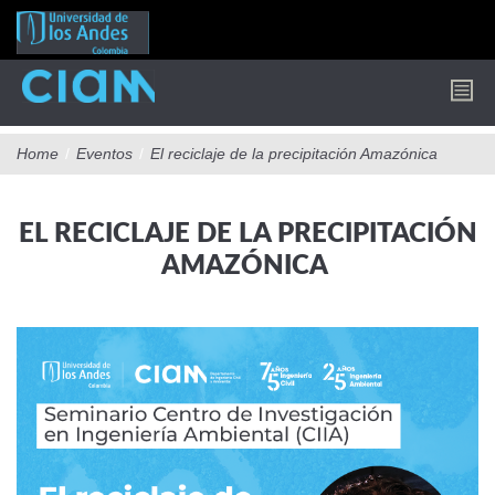
Pasar
al
contenido
principal
Home
/
Eventos
/
El reciclaje de la precipitación Amazónica
EL RECICLAJE DE LA PRECIPITACIÓN
AMAZÓNICA