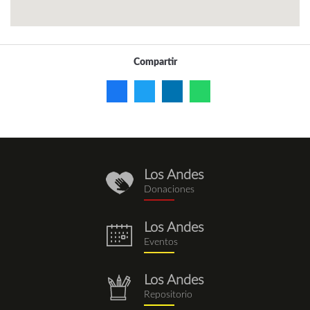
Compartir
Los Andes
donaciones.png
Donaciones
Los Andes
eventos.png
Eventos
Los Andes
repositorio.png
Repositorio