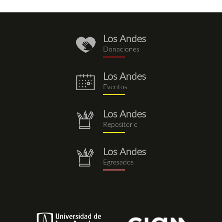
Los Andes
donaciones.png
Donaciones
Los Andes
eventos.png
Eventos
Los Andes
repositorio.png
Repositorio
Los Andes
repositorio.png
Egresados