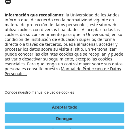
Banner
Biblioteca
Eventos
Educación continua
SCOPUS
Decanatura de Estudiantes
WEB OF SCIENCE
REDES SOCIALES
Universidad de los Andes | Vigilada Mineducación
Reconocimiento como Universidad: Decreto 1297 del 30 de mayo de 1964.
Reconocimiento personería jurídica: Resolución 28 del 23 de febrero de 1949
Minjusticia.
© - Derechos Reservados Universidad de los Andes