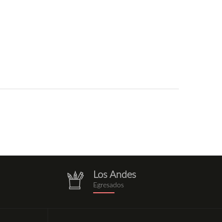
Los Andes
g
repositorio.png
Egresados