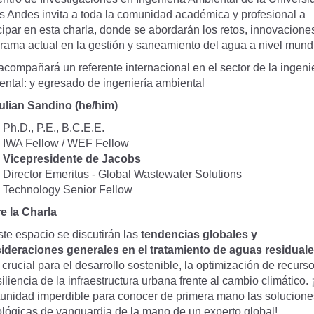
os Andes invita a toda la comunidad académica y profesional a
cipar en esta charla, donde se abordarán los retos, innovaciones
rama actual en la gestión y saneamiento del agua a nivel mundi
compañará un referente internacional en el sector de la ingeni
ental: y egresado de ingeniería ambiental
Julian Sandino (he/him)
Ph.D., P.E., B.C.E.E.
IWA Fellow / WEF Fellow
Vicepresidente de Jacobs
Director Emeritus - Global Wastewater Solutions
Technology Senior Fellow
e la Charla
te espacio se discutirán las
tendencias globales y
ideraciones generales en el tratamiento de aguas residual
crucial para el desarrollo sostenible, la optimización de recurs
siliencia de la infraestructura urbana frente al cambio climático.
tunidad imperdible para conocer de primera mano las solucione
ológicas de vanguardia de la mano de un experto global!