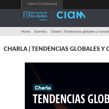
Pasar
Volver A Institucional
al
contenido
principal
Home
/
Eventos
/
Charla | Tendencias globales y consi
CHARLA | TENDENCIAS GLOBALES Y