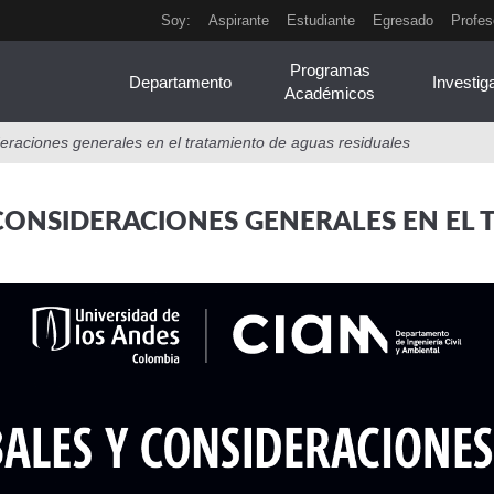
Soy:
Aspirante
Estudiante
Egresado
Profes
Programas
Departamento
Investig
Académicos
deraciones generales en el tratamiento de aguas residuales
 CONSIDERACIONES GENERALES EN EL 