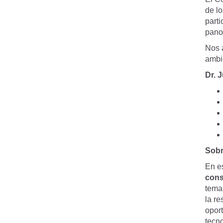
de l
parti
pano
Nos a
ambi
Dr. 
Sobr
En es
cons
tema 
la re
opor
tecn