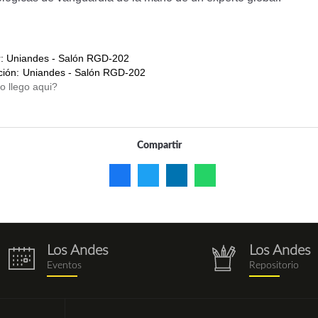
r:
Uniandes - Salón RGD-202
ción:
Uniandes - Salón RGD-202
Compartir
Los Andes
Los Andes
eventos.png
repositorio.pn
Eventos
Repositorio