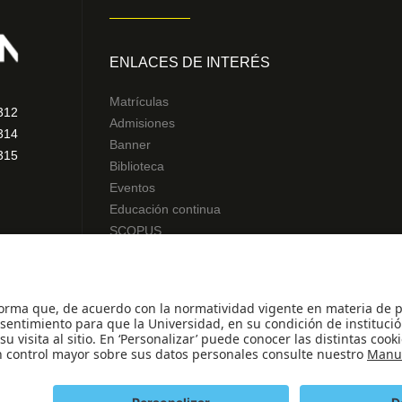
ENLACES DE INTERÉS
Matrículas
312
Admisiones
314
Banner
315
Biblioteca
Eventos
Educación continua
SCOPUS
Decanatura de Estudiantes
WEB OF SCIENCE
© - Derechos Reservados Universidad de los An
.
49 Minjusticia.