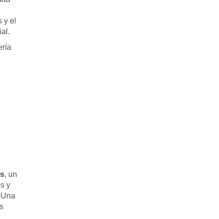
 y el
al.
ería
es
, un
os y
 ¡Una
s