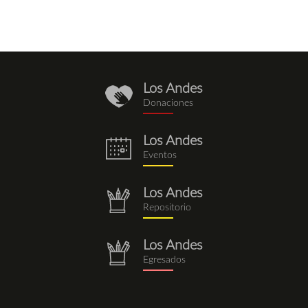
Los Andes
donaciones.png
Donaciones
Los Andes
eventos.png
Eventos
Los Andes
repositorio.png
Repositorio
Los Andes
repositorio.png
Egresados