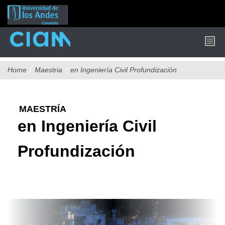
Pasar
al
contenido
principal
Home
/
Maestria
/
en Ingeniería Civil Profundización
MAESTRÍA
en Ingeniería Civil
Profundización