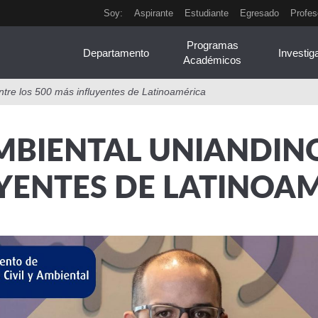
Soy:
Aspirante
Estudiante
Egresado
Profes
Programas
Departamento
Investig
Académicos
Entre los 500 más influyentes de Latinoamérica
AMBIENTAL UNIANDIN
YENTES DE LATINOA