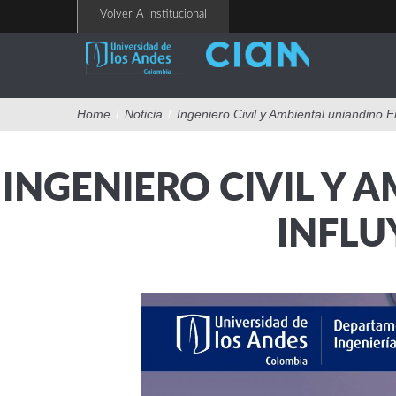
Pasar
Volver A Institucional
al
contenido
principal
Home
/
Noticia
/
Ingeniero Civil y Ambiental uniandino 
INGENIERO CIVIL Y 
INFLU