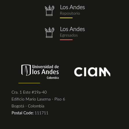
Los Andes
repositorio.png
Repositorio
Los Andes
repositorio.png
Egresados
Cra. 1 Este #19a-40
Edificio Mario Laserna - Piso 6
Bogotá - Colombia
Postal Code:
111711