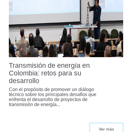
Bogotá analiza modelo de
Washington para fortalecer su
sistema metro
Un modelo basado en datos para
optimizar la seguridad vial en
Bogotá
Transmisión de energía en
Colombia: retos para su
desarrollo
Colombia enfrenta una “pandemia
silenciosa” por siniestros viales
Con el propósito de promover un diálogo
técnico sobre los principales desafíos que
enfrenta el desarrollo de proyectos de
transmisión de energía...
El Capítulo Estudiantil ACI
Uniandes recibe reconocimiento
internacional
Ver más