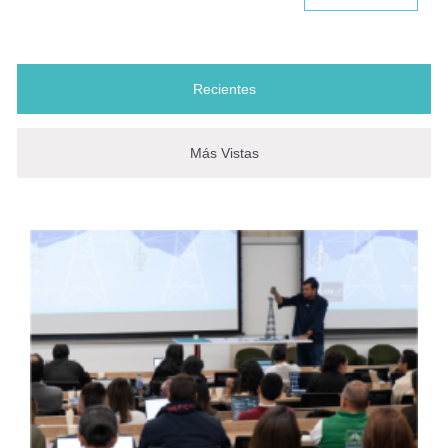
Juan Guillermo Saldarriaga
Investigador Emérito al servicio de
Recientes
(solapa activa)
la ingeniería
Más Vistas
Renuevan nombramiento de Juan
Pablo Bocarejo
AIS celebra 50 años de
compromiso con la seguridad
sísmica en Colombia