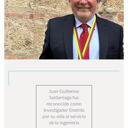
Juan Guillermo
Saldarriaga fue
reconocido como
Investigador Emérito
por su vida al servicio
de la ingeniería