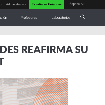
Español
or
Administrativo
Estudia en Uniandes
ación
Profesores
Laboratorios
NDES REAFIRMA SU
T