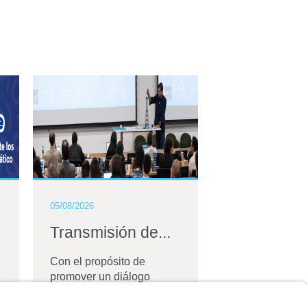
05/08/2026
04/06/2026
Transmisión de...
Bernardo
Caicedo,...
Con el propósito de
promover un diálogo
La Universidad 
técnico sobre los
Andes anunció 
principales desafíos que