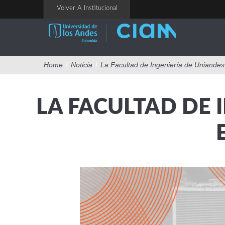
Pasar
Volver A Institucional
al
contenido
principal
Home
/
Noticia
/
La Facultad de Ingeniería de Uniandes
LA FACULTAD DE 