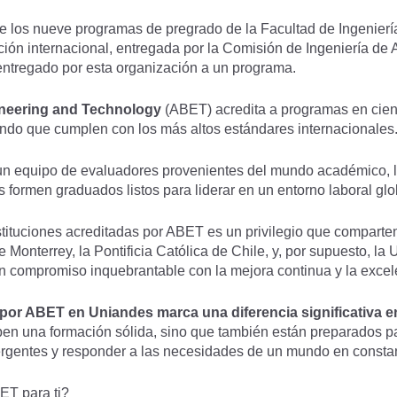
ue los nueve programas de pregrado de la Facultad de Ingenierí
ción internacional, entregada por la Comisión de Ingeniería de 
entregado por esta organización a un programa.
ineering and Technology
(
ABET
) acredita a programas en cie
zando que cumplen con los más altos estándares internacionales
y un equipo de evaluadores provenientes del mundo académico, la
formen graduados listos para liderar en un entorno laboral glo
tituciones acreditadas por ABET es un privilegio que comparte
e Monterrey, la Pontificia Católica de Chile, y, por supuesto, l
n compromiso inquebrantable con la mejora continua y la excel
por ABET en Uniandes marca una diferencia significativa en 
en una formación sólida, sino que también están preparados par
ergentes y responder a las necesidades de un mundo en consta
ET para ti?