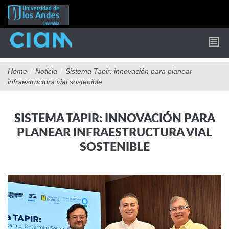
Pasar
al
contenido
principal
Home
/
Noticia
/
Sistema Tapir: innovación para planear
infraestructura vial sostenible
SISTEMA TAPIR: INNOVACIÓN PARA
PLANEAR INFRAESTRUCTURA VIAL
SOSTENIBLE