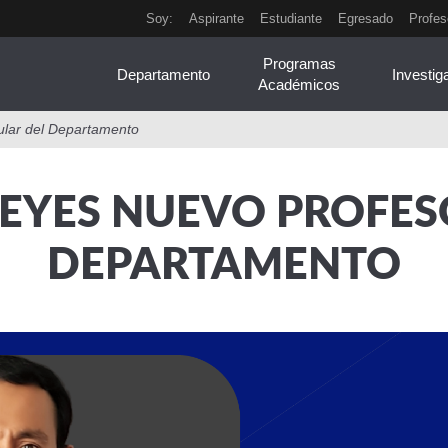
Soy:
Aspirante
Estudiante
Egresado
Profes
Programas
Departamento
Investig
Académicos
ular del Departamento
EYES NUEVO PROFES
DEPARTAMENTO