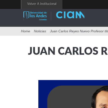
Pasar
Volver A Institucional
al
contenido
principal
Home
/
Noticias
/
Juan Carlos Reyes Nuevo Profesor tit
JUAN CARLOS R