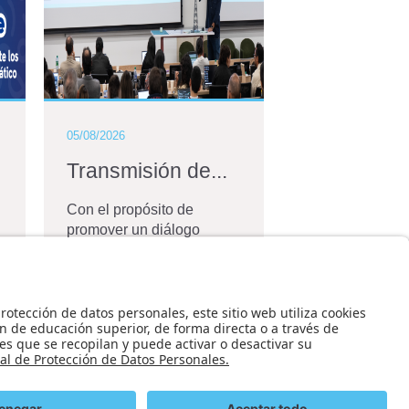
05/08/2026
04/06/2026
Transmisión de...
Bernardo
Caicedo,...
Con el propósito de
promover un diálogo
La Universidad 
técnico sobre los
Andes anunció 
principales desafíos que
nombramiento 
enfrenta el desarrollo de
Bernardo Caice
proyectos de transmisión
Hormaza como 
de energía...
decano de la Fa
Ingeniería. Profe
Ver más
V