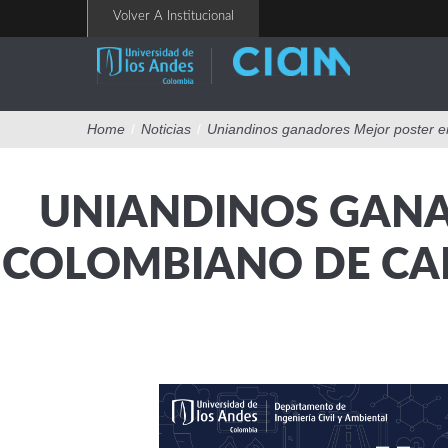
Pasar
Volver A Institucional
al
contenido
principal
Home
/
Noticias
/
Uniandinos ganadores Mejor poster en
UNIANDINOS GANA
COLOMBIANO DE CAL