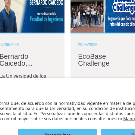
04/06/2026
29/05/2026
Bernardo
EcoBase
Caicedo,...
Challenge
La Universidad de los
Andes anunció el
nombramiento de
Bernardo Caicedo
Hormaza como nuevo
decano de la Facultad de
Ingeniería. Profesor del...
Ver más