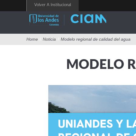
Pasar
Volver A Institucional
al
contenido
principal
Home
/
Noticia
/
Modelo regional de calidad del agua
MODELO R