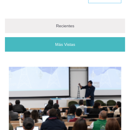
Juan Guillermo Saldarriaga
Investigador Emérito al servicio de
Recientes
la ingeniería
Más Vistas
(solapa activa)
Renuevan nombramiento de Juan
Pablo Bocarejo
AIS celebra 50 años de
compromiso con la seguridad
sísmica en Colombia