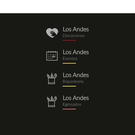
Los Andes
donaciones.png
Donaciones
Los Andes
eventos.png
Eventos
Los Andes
repositorio.png
Repositorio
Los Andes
repositorio.png
Egresados