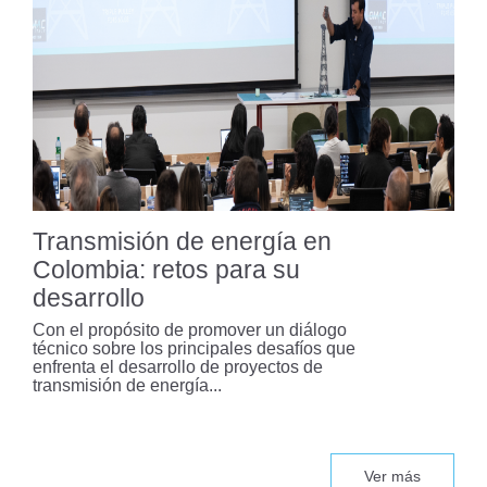
Bogotá analiza modelo de
Washington para fortalecer su
sistema metro
Un modelo basado en datos para
optimizar la seguridad vial en
Bogotá
Transmisión de energía en
Colombia: retos para su
desarrollo
Colombia enfrenta una “pandemia
silenciosa” por siniestros viales
Con el propósito de promover un diálogo
técnico sobre los principales desafíos que
enfrenta el desarrollo de proyectos de
transmisión de energía...
El Capítulo Estudiantil ACI
Uniandes recibe reconocimiento
internacional
Ver más