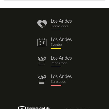
Los Andes
donaciones.png
Donaciones
Los Andes
eventos.png
Eventos
Los Andes
repositorio.png
Repositorio
Los Andes
repositorio.png
Egresados