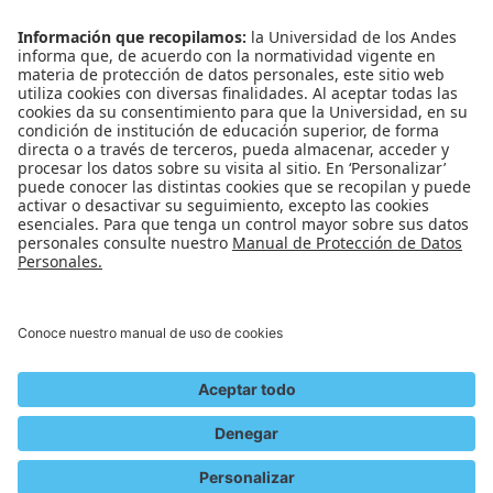
Admisiones
Banner
Biblioteca
Eventos
Educación continua
SCOPUS
Decanatura de Estudiantes
WEB OF SCIENCE
REDES SOCIALES
Universidad de los Andes | Vigilada Mineducación
Reconocimiento como Universidad: Decreto 1297 del 30 de mayo de 1964.
Reconocimiento personería jurídica: Resolución 28 del 23 de febrero de 1949
Minjusticia.
© - Derechos Reservados Universidad de los Andes