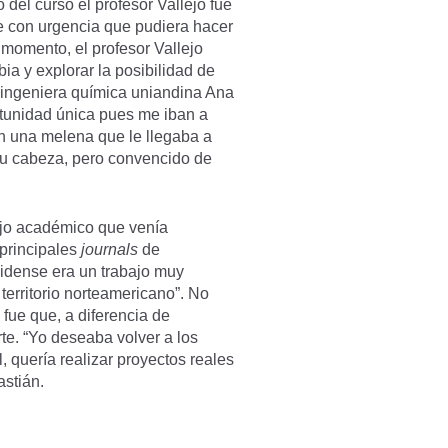
del curso el profesor Vallejo fue
te con urgencia que pudiera hacer
momento, el profesor Vallejo
ia y explorar la posibilidad de
 ingeniera química uniandina Ana
rtunidad única pues me iban a
on una melena que le llegaba a
su cabeza, pero convencido de
ajo académico que venía
 principales
journals
de
idense era un trabajo muy
territorio norteamericano”. No
fue que, a diferencia de
rte. “Yo deseaba volver a los
, quería realizar proyectos reales
astián.