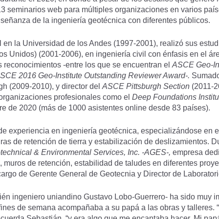
3 seminarios web para múltiples organizaciones en varios país
nseñanza de la ingeniería geotécnica con diferentes públicos.
l en la Universidad de los Andes (1997-2001), realizó sus estud
s Unidos) (2001-2006), en ingeniería civil con énfasis en el á
s reconocimientos -entre los que se encuentran el
ASCE Geo-Ins
SCE 2016 Geo-Institute Outstanding Reviewer Award-.
Sumado 
h (2009-2010), y director del
ASCE Pittsburgh Section
(2011-2
 organizaciones profesionales como el
Deep Foundations Institu
bre de 2020 (más de 1000 asistentes online desde 83 países)
e experiencia en ingeniería geotécnica, especializándose en 
uras de retención de tierra y estabilización de deslizamientos. 
echnical & Environmental Services, Inc. -AGES-,
empresa dedi
muros de retención, estabilidad de taludes en diferentes proyec
rgo de Gerente General de Geotecnia y Director de Laboratori
bién ingeniero uniandino Gustavo Lobo-Guerrero- ha sido muy im
fines de semana acompañaba a su papá a las obras y talleres. “L
uerda Sebastián, “y era algo que me encantaba hacer. Mi papá 