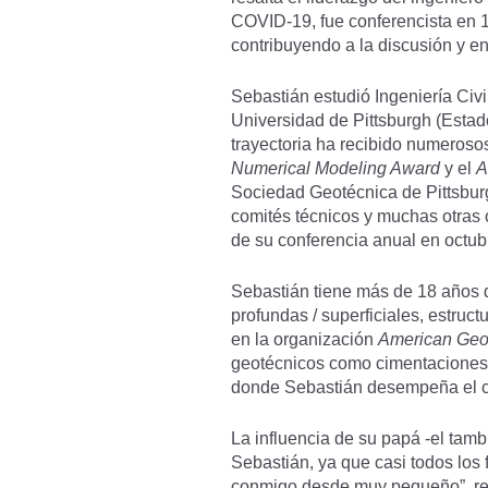
COVID-19, fue conferencista en 1
contribuyendo a la discusión y e
Sebastián estudió Ingeniería Civi
Universidad de Pittsburgh (Estado
trayectoria ha recibido numeroso
Numerical Modeling Award
y el
A
Sociedad Geotécnica de Pittsburg
comités técnicos y muchas otras
de su conferencia anual en octu
Sebastián tiene más de 18 años d
profundas / superficiales, estruct
en la organización
American Geot
geotécnicos como cimentaciones, 
donde Sebastián desempeña el ca
La influencia de su papá -el tam
Sebastián, ya que casi todos los 
conmigo desde muy pequeño”, rec