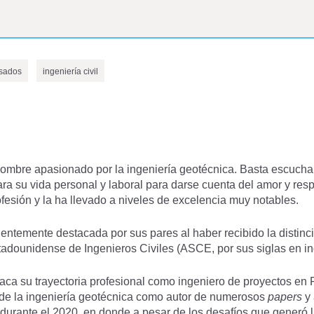
sados
ingeniería civil
ombre apasionado por la ingeniería geotécnica. Basta escuchar
ara su vida personal y laboral para darse cuenta del amor y res
fesión y la ha llevado a niveles de excelencia muy notables.
cientemente destacada por sus pares al haber recibido la distinc
adounidense de Ingenieros Civiles (ASCE, por sus siglas en ing
aca su trayectoria profesional como ingeniero de proyectos en P
e de la ingeniería geotécnica como autor de numerosos
papers
y 
ro durante el 2020, en donde a pesar de los desafíos que generó