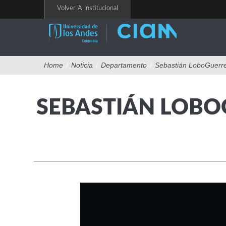
Pasar
Volver A Institucional
al
contenido
principal
Home
/
Noticia
/
Departamento
/
Sebastián LoboGuerrer
SEBASTIÁN LOBO