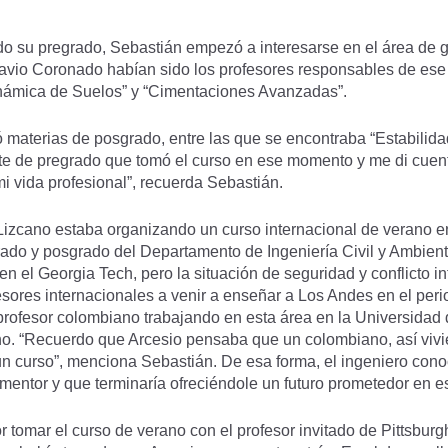
 su pregrado, Sebastián empezó a interesarse en el área de g
vio Coronado habían sido los profesores responsables de ese 
námica de Suelos” y “Cimentaciones Avanzadas”.
ió materias de posgrado, entre las que se encontraba “Estabilid
ante de pregrado que tomó el curso en ese momento y me di cuen
i vida profesional”, recuerda Sebastián.
r Lizcano estaba organizando un curso internacional de verano e
grado y posgrado del Departamento de Ingeniería Civil y Ambien
en el Georgia Tech, pero la situación de seguridad y conflicto 
ores internacionales a venir a enseñar a Los Andes en el perio
rofesor colombiano trabajando en esta área en la Universidad 
rano. “Recuerdo que Arcesio pensaba que un colombiano, así vivier
un curso”, menciona Sebastián. De esa forma, el ingeniero conoc
 mentor y que terminaría ofreciéndole un futuro prometedor en e
tomar el curso de verano con el profesor invitado de Pittsbur