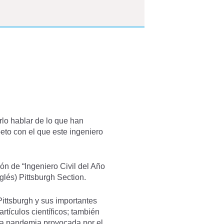
lo hablar de lo que han
peto con el que este ingeniero
ión de “Ingeniero Civil del Año
lés) Pittsburgh Section.
ittsburgh y sus importantes
artículos científicos; también
 la pandemia provocada por el