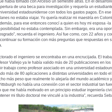
ue había tomado con Arcesio un semestre atrás. En el desarrollo 
 apertura de una beca para investigación y requería un estudian
niversidad estadounidense con todos los gastos pagos. En ese 
anes no estaba viajar. Yo quería realizar mi maestría en Colomb
demás, para ese entonces conocí a quien es hoy mi esposa -la
 posibilidad no estaba contemplada. Sin embargo, era una opo
posgrado”, recuerda el ingeniero. Así fue como, con 22 años y c
a continuar su formación con más preguntas que respuestas en 
a.
torado el ingeniero se encontraba en una encrucijada. El trab
esor Vallejo ya le había valido más de 20 publicaciones en los
ir trabajo como profesor asociado en una universidad estadoun
o más de 80 aplicaciones a distintas universidades en todo el 
ho más peso que realmente lo alejaría del mundo académico y 
ttsburgh no había una conexión con el sector industrial tan fue
o que me había motivado en un principio estudiar ingeniería civil
ner mi título doctoral me vinculé a la industria”, recuerda Seb