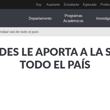
Soy:
Aspirante
Estudiante
Egresado
Profes
Programas
Departamento
Investig
Académicos
ridad vial de todo el país
DES LE APORTA A LA 
TODO EL PAÍS