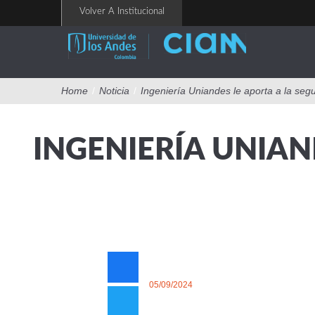
Pasar
Volver A Institucional
al
contenido
principal
Home
/
Noticia
/
Ingeniería Uniandes le aporta a la segu
INGENIERÍA UNIAN
05/09/2024