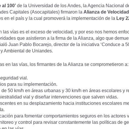
 al 100’
de la Universidad de los Andes, la Agencia Nacional d
es Capitales (Asocapitales) firmaron la
Alianza de Velocida
ales en el país y la cual promoverá la implementación de la
Ley 2
 en las vías es el exceso de velocidad, y por eso nos hemos en
ridades que asistieron a la firma de la Alianza, algo que demue
ló Juan Pablo Bocarejo, director de la iniciativa ‘Conduce a 50,
 y Ambiental de Uniandes.
s en las vías, los firmantes de la Alianza se comprometieron a
seguridad vial.
rios para su implementación.
d de 50 km/h en áreas urbanas y 30 km/h en áreas escolares y r
iniestralidad vial y diseñar intervenciones que salven vidas.
escentes en su desplazamiento hacia instituciones escolares me
da.
cación para fomentar comportamientos seguros en los actores v
oreo y control para revisar constantemente las políticas de ges
 en las vías.