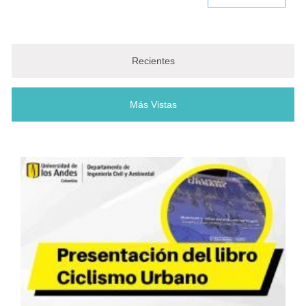
Juan Guillermo Saldarriaga
Investigador Emérito al servicio de
Recientes
la ingeniería
Más Vistas
(solapa activa)
Renuevan nombramiento de Juan
Pablo Bocarejo
AIS celebra 50 años de
compromiso con la seguridad
sísmica en Colombia