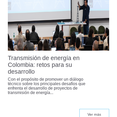
Bogotá analiza modelo de
Washington para fortalecer su
sistema metro
Un modelo basado en datos para
optimizar la seguridad vial en
Bogotá
Transmisión de energía en
Colombia: retos para su
desarrollo
Colombia enfrenta una “pandemia
silenciosa” por siniestros viales
Con el propósito de promover un diálogo
técnico sobre los principales desafíos que
enfrenta el desarrollo de proyectos de
transmisión de energía...
El Capítulo Estudiantil ACI
Uniandes recibe reconocimiento
internacional
Ver más