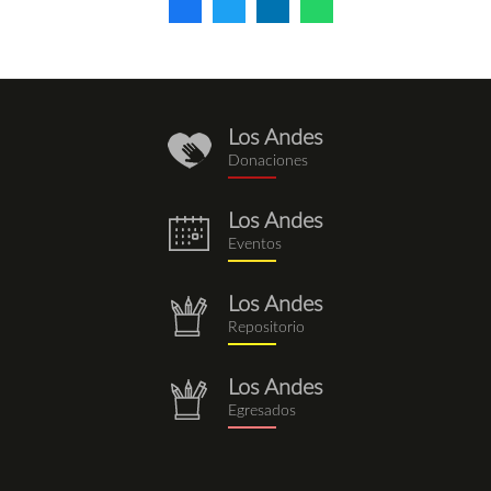
Los Andes
donaciones.png
Donaciones
Los Andes
eventos.png
Eventos
Los Andes
repositorio.png
Repositorio
Los Andes
repositorio.png
Egresados